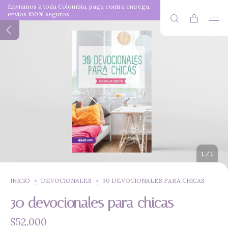
Enviamos a toda Colombia, paga contra entrega,
envíos 100% seguros
1
/
1
INICIO
>
DEVOCIONALES
>
30 DEVOCIONALES PARA CHICAS
30 devocionales para chicas
$52.000