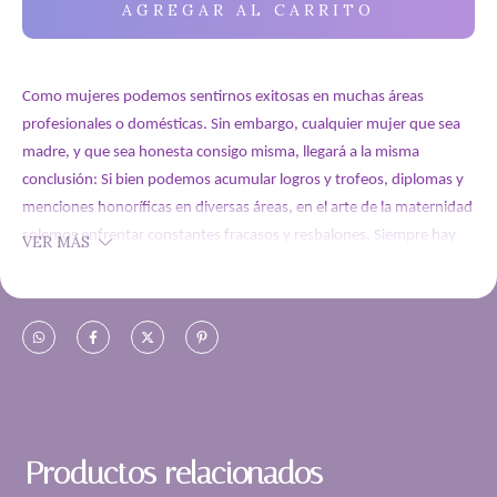
Como mujeres podemos sentirnos exitosas en muchas áreas 
profesionales o domésticas. Sin embargo, cualquier mujer que sea 
madre, y que sea honesta consigo misma, llegará a la misma 
conclusión: Si bien podemos acumular logros y trofeos, diplomas y 
menciones honoríficas en diversas áreas, en el arte de la maternidad 
solemos enfrentar constantes fracasos y resbalones. Siempre hay 
VER MÁS
algo más que podemos hacer; de hecho, también en muchas 
ocasiones nos arrepentimos de cosas que decimos o no 
expresamos.
Toda madre necesita ayuda: Ayuda de su pareja, de sus padres, de 
su círculo de amigos. Pero en el arte de criar a un ser humano, se 
requiere ayuda sobrenatural. Necesitamos a Dios. Acudir a Dios en 
oración es lo más sabio que toda madre puede hacer. Por eso, te 
Productos relacionados
invitamos a orar junto con nosotros durante ciento ochenta días, en 