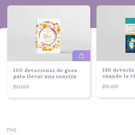
un ejercicio de humildad y dependencia, de alabanza y adoración, 
de búsqueda y encuentro. Doblemos las rodillas, inclinemos la 
cabeza, alcemos las manos, dejemos que las lágrimas corran o la risa 
refresque: Dios oye la oración de una mamá que quiere hacer su 
voluntad. Con esa promesa en mente, pidamos a Él la ayuda que 
tanto necesitamos.
El texto incluye:
180 devocio
100 devociones de gozo
cuando la vi
para llevar una sonrisa
Oraciones antes que sepas que estás embarazada
$35.400
$63.000
Oraciones durante y después del parto
Oraciones por la familia
FAQ