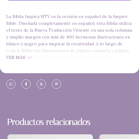
La Biblia Inspira NTV es la versión en español de la Inspire
Bible. Diseñada completamente en español, esta Biblia utiliza
el texto de la Nueva Traducción Viviente en una sola columna
y amplio margen con más de 400 hermosas ilustraciones en
blanco y negro para inspirar la creatividad. A lo largo de
toda la Biblia hay ilustraciones de página completa y página
parcial que dan la oportunidad de colorear versículos
VER MÁS
bíblicos para que la Biblia sea personalizada y única.
Editorial: Tyndale
Dimensiones: 17.0 cm x 21.3 cm x 5.0 cm
Número de páginas: 1568
Encuadernación: Leatherlike, simil de piel
Productos relacionados
Peso: 1.2 kg
ISBN 9781496486318